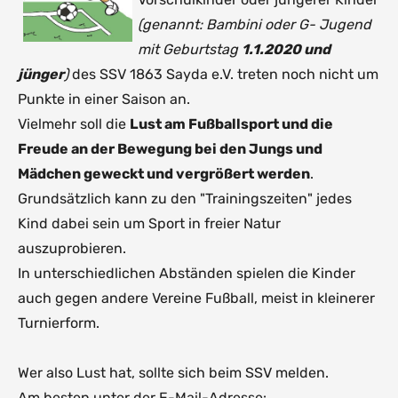
> Rückblick Bezirksklasse '96/'97
archivierte Saisonberichte
Archivierte Saison 2018/19
(genannt:
Bambini oder G- Jugend
mit Geburtstag
1.1.2020 und
> 3 x DFB-Pokalsiege Kreis FG
Archivierte Saison 2017/18
Ergebnisarchiv 1. Mannschaft
jünger
)
des SSV 1863 Sayda e.V. treten noch nicht um
Punkte in einer Saison an.
> 10 Jahre SSV-Webseite 2013
Archivierte Saison 2016/17
Vielmehr soll die
Lust am Fußballsport und die
Freude an der Bewegung bei den Jungs und
> 15 Jahre SSV-Webseite 2018
Archivierte Saison 2015/16
Mädchen geweckt und vergrößert werden
.
Grundsätzlich kann zu den "Trainingszeiten" jedes
> 17 Jahre 1.Kreisliga FG
Kind dabei sein um Sport in freier Natur
auszuprobieren.
> Dynamo Dresden in Sayda '03
In unterschiedlichen Abständen spielen die Kinder
auch gegen andere Vereine Fußball, meist in kleinerer
Turnierform.
Wer also Lust hat, sollte sich beim SSV melden.
Am besten unter der E-Mail-Adresse: