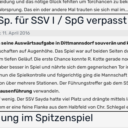
cheidung und das nötige Glück fehlten um Torchancen zu b
orsprung. Das ein oder andere Mal trauten sie sich mal im..
Sp. für SSV I / SpG verpas
: 11. April 2016
seine Auswärtsaufgabe in Dittmannsdorf souverän und k
haften auf Augenhöhe. Das Spiel war auf beiden Seiten dur
m tiefen Geläuf. Die erste Chance konnte R. Kotte gerade 
 aber besser in Spiel und nährte sich dem gegnerischen Tor
un die Spielkontrolle und folgerichtig ging die Mannschaf
 über mehrere Stationen. Der Führungstreffer gab dem SS
 Pausenführung
verwandeln.
wenig. Der SSV Sayda hatte viel Platz und drängte mittels l
m er eine feine Flanke aus dem Halbfeld von Chr. Schlegel e
lung im Spitzenspiel