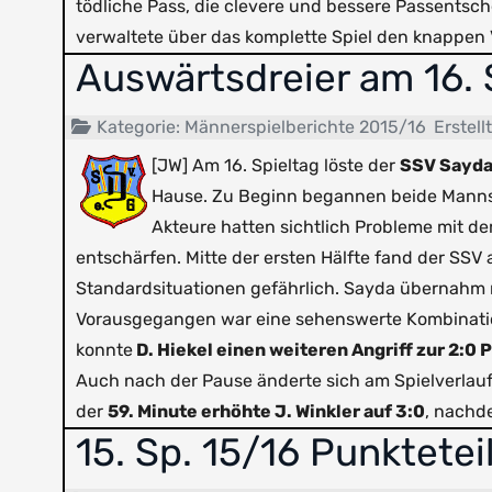
tödliche Pass, die clevere und bessere Passents
verwaltete über das komplette Spiel den knappen V
Auswärtsdreier am 16. 
Kategorie:
Männerspielberichte 2015/16
Erstellt
[JW] Am 16. Spieltag löste der
SSV Sayda 
Hause. Zu Beginn begannen beide Mannsc
Akteure hatten sichtlich Probleme mit de
entschärfen. Mitte der ersten Hälfte fand der SSV
Standardsituationen gefährlich. Sayda übernahm n
Vorausgegangen war eine sehenswerte Kombination
konnte
D. Hiekel einen weiteren Angriff zur 2:0
Auch nach der Pause änderte sich am Spielverlauf 
der
59. Minute erhöhte J. Winkler auf 3:0
, nachde
15. Sp. 15/16 Punktetei