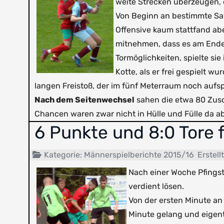
weite Strecken überzeugen, 
Von Beginn an bestimmte Sayd
Offensive kaum stattfand aber
mitnehmen, dass es am Ende D
Tormöglichkeiten, spielte sie
Kotte, als er frei gespielt 
langen Freistoß, der im fünf Meterraum noch aufsp
Nach dem Seitenwechsel
sahen die etwa 80 Zusch
Chancen waren zwar nicht in Hülle und Fülle da abe
6 Punkte und 8:0 Tore 
Kategorie:
Männerspielberichte 2015/16
Erstell
Nach einer Woche Pfings
verdient lösen.
Von der ersten Minute an
Minute gelang und eigent