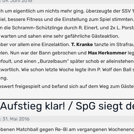
t: 09. Juni 2016
ch um eigentlich um nichts mehr ging, überzeugte der SSV 
el, bessere Fitness und die Einstellung zum Spiel stimmten
en die Schramm-Schützlinge durch R. Einert, und 2x L. Por
 warten und sahen eine sehr gefährliche Gästeaktion.
ber vor allem eine Einzelaktion.
T. Kranke
tanzte im Strafra
rzielen. Nun war der Bann gebrochen und
Max Herkommer
leg
oult, und einen „Burzelbaum“ später schob er alleinstehen
wortlich. Wie schon letzte Woche legte ihm P. Wolf den Bal
ung.
swert freigespielt und befand sich auf dem Weg zum Gästeto
Aufstieg klar! / SpG siegt d
t: 31. Mai 2016
benen Matchball gegen Re-Bi am vergangenen Wochenende 