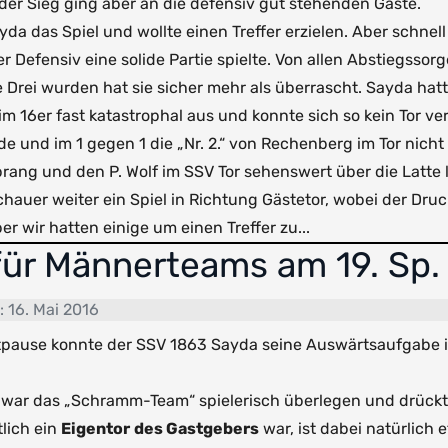
der Sieg ging aber an die defensiv gut stehenden Gäste.
a das Spiel und wollte einen Treffer erzielen. Aber schnell
 Defensiv eine solide Partie spielte. Von allen Abstiegssorg
rei wurden hat sie sicher mehr als überrascht. Sayda hatte 
 im 16er fast katastrophal aus und konnte sich so kein Tor v
wurde und im 1 gegen 1 die „Nr. 2.“ von Rechenberg im Tor n
rang und den P. Wolf im SSV Tor sehenswert über die Latte 
auer weiter ein Spiel in Richtung Gästetor, wobei der Druc
r wir hatten einige um einen Treffer zu...
für Männerteams am 19. Sp.
t: 16. Mai 2016
tpause konnte der SSV 1863 Sayda seine Auswärtsaufgabe i
 war das „Schramm-Team“ spielerisch überlegen und drückte a
lich ein
Eigentor
des Gastgebers
war, ist dabei natürlich 