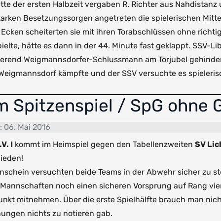
tte der ersten Halbzeit vergaben R. Richter aus Nahdistanz 
arken Besetzungssorgen angetreten die spielerischen Mittel 
Ecken scheiterten sie mit ihren Torabschlüssen ohne richt
te, hätte es dann in der 44. Minute fast geklappt. SSV-Lib
rierend Weigmannsdorfer-Schlussmann am Torjubel gehinde
Weigmannsdorf kämpfte und der SSV versuchte es spielerisc
im Spitzenspiel / SpG ohne 
t: 06. Mai 2016
V. I
kommt im Heimspiel gegen den Tabellenzweiten
SV Lic
ieden!
nschein versuchten beide Teams in der Abwehr sicher zu 
 Mannschaften noch einen sicheren Vorsprung auf Rang vier
kt mitnehmen. Über die erste Spielhälfte brauch man nichts
ungen nichts zu notieren gab.