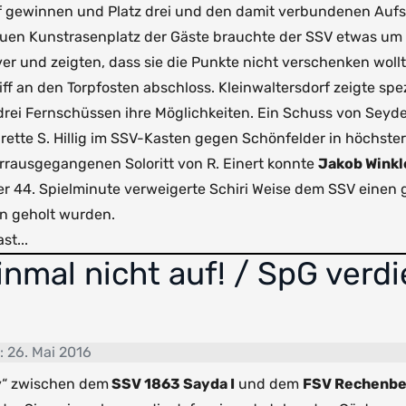
f gewinnen und Platz drei und den damit verbundenen Aufsti
uen Kunstrasenplatz der Gäste brauchte der SSV etwas um 
r und zeigten, dass sie die Punkte nicht verschenken wollte
ff an den Torpfosten abschloss. Kleinwaltersdorf zeigte spe
drei Fernschüssen ihre Möglichkeiten. Ein Schuss von Seyde
rette S. Hillig im SSV-Kasten gegen Schönfelder in höchster
orrausgegangenen Soloritt von R. Einert konnte
Jakob Winkl
er 44. Spielminute verweigerte Schiri Weise dem SSV einen g
n geholt wurden.
t...
inmal nicht auf! / SpG ver
t: 26. Mai 2016
y“ zwischen dem
SSV 1863 Sayda I
und dem
FSV Rechenbe