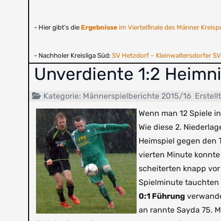
- Hier gibt’s die
Ergebnisse
im Viertelfinale des Männer Kreisp
- Nachholer Kreisliga Süd:
SV Hetzdorf – Kleinwaltersdorfer S
Unverdiente 1:2 Heimni
Kategorie:
Männerspielberichte 2015/16
Erstellt
Wenn man 12 Spiele in 
Wie diese 2. Niederlag
Heimspiel gegen den Tu
vierten Minute konnte
scheiterten knapp vor 
Spielminute tauchten 
0:1 Führung
verwandel
an rannte Sayda 75. Mi