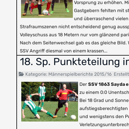
Vorsprung zu erhöhen. Mi
Gastgebern fehlten mit st
und überraschend vielen 
Strafraumszenen nicht entscheidend genug ausspiel
Volleyschuss aus 18 Metern nur vom glänzend pa
Nach dem Seitenwechsel gab es das gleiche Bild. 
SSV Angriff diesmal von einem krassen...
18. Sp. Punkteteilung 
Kategorie:
Männerspielberichte 2015/16
Erstell
Der
SSV 1863 Sayda e.
zu einem 0:0 Unentsch
Bei 18 Grad und Sonne
aufstiegsberechtigten
und wenigstens den Pun
Verletzungsunterbrech