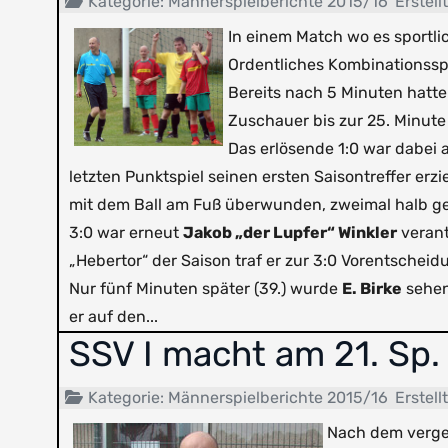
Kategorie:
Männerspielberichte 2015/16
Erstell
> Rückblick Bezirksklasse '96/'97
archivierte Saisonberichte
Archivierte Saison 2018/19
In einem Match wo es sportli
Ordentliches Kombinationsspi
> 3 x DFB-Pokalsiege Kreis FG
Archivierte Saison 2017/18
Ergebnisarchiv 1. Mannschaft
Bereits nach 5 Minuten hatt
Zuschauer bis zur 25. Minute
> 10 Jahre SSV-Webseite 2013
Archivierte Saison 2016/17
Das erlösende 1:0 war dabei a
letzten Punktspiel seinen ersten Saisontreffer e
> 15 Jahre SSV-Webseite 2018
Archivierte Saison 2015/16
mit dem Ball am Fuß überwunden, zweimal halb gef
3:0 war erneut
Jakob „der Lupfer“ Winkler
verant
> 17 Jahre 1.Kreisliga FG
„Hebertor“ der Saison traf er zur 3:0 Vorentscheid
Nur fünf Minuten später (39.) wurde
E. Birke
sehen
> Dynamo Dresden in Sayda '03
er auf den...
SSV I macht am 21. Sp. 
Kategorie:
Männerspielberichte 2015/16
Erstell
Nach dem verge